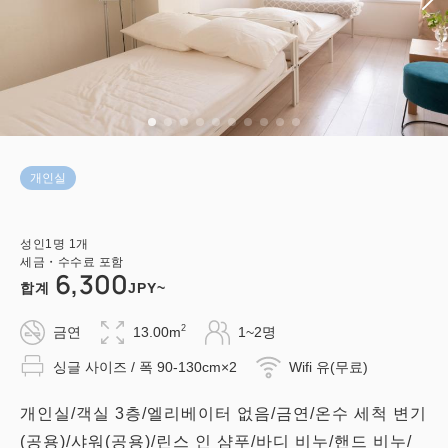
개인실
성인
1
명
1
개
세금・수수료 포함
6,300
합계
JPY~
2
금연
13.00m
1~2명
싱글 사이즈 / 폭 90-130cm×2
Wifi 유(무료)
개인실/객실 3층/엘리베이터 없음/금연/온수 세척 변기
(공용)/샤워(공용)/린스 인 샴푸/바디 비누/핸드 비누/