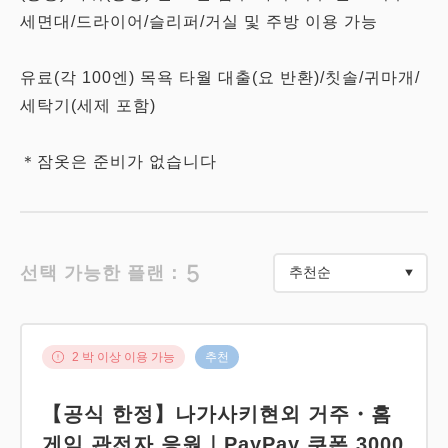
세면대/드라이어/슬리퍼/거실 및 주방 이용 가능
유료(각 100엔) 목욕 타월 대출(요 반환)/칫솔/귀마개/
세탁기(세제 포함)
＊잠옷은 준비가 없습니다
5
선택 가능한 플랜：
2 박 이상 이용 가능
추천
【공식 한정】나가사키현외 거주・홈
게임 관전자 응원｜PayPay 쿠폰 3000