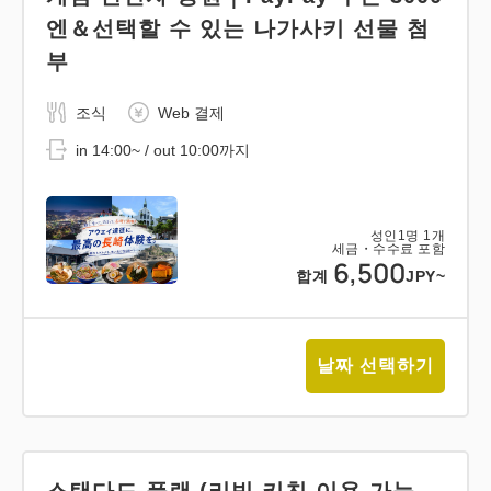
엔＆선택할 수 있는 나가사키 선물 첨
부
조식
Web 결제
in 14:00~ / out 10:00까지
성인
1
명
1
개
세금・수수료 포함
6,500
합계
JPY~
날짜 선택하기
스탠다드 플랜 (리빙 키친 이용 가능,