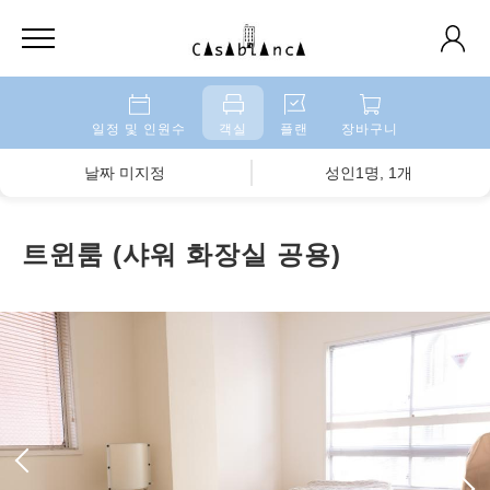
일정 및 인원수
객실
플랜
장바구니
날짜 미지정
성인1명, 1개
트윈룸 (샤워 화장실 공용)