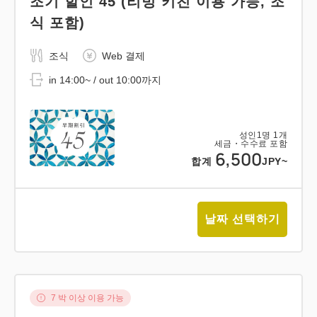
조기 할인 45 (리빙 키친 이용 가능, 조
식 포함)
조식
Web 결제
in 14:00~ / out 10:00까지
성인
1
명
1
개
세금・수수료 포함
6,500
합계
JPY~
날짜 선택하기
7 박 이상 이용 가능